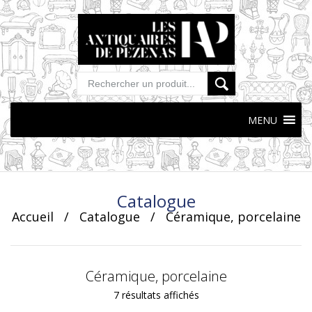
MENU
Skip
to
content
Catalogue
Accueil
/
Catalogue
/
Céramique, porcelaine
Céramique, porcelaine
Trié
7 résultats affichés